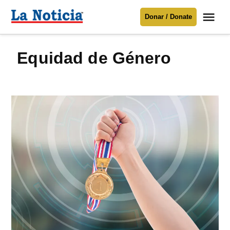
Saltar
Me
Donar / Donate
al
La
Noticia
contenido
Equidad de Género
Para mantenerte informado necesitamos
tu apoyo
.
Donar