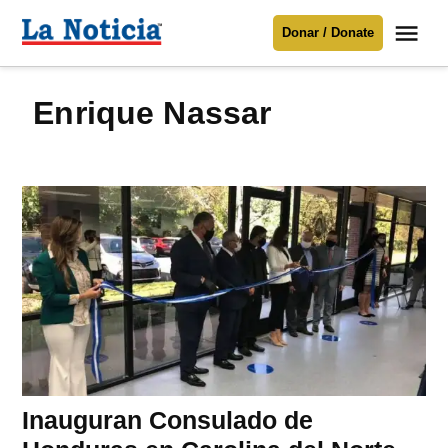
Saltar
Me
Donar / Donate
al
La
Noticia
contenido
Enrique Nassar
Para mantenerte informado necesitamos
tu apoyo
.
Donar
Inauguran Consulado de