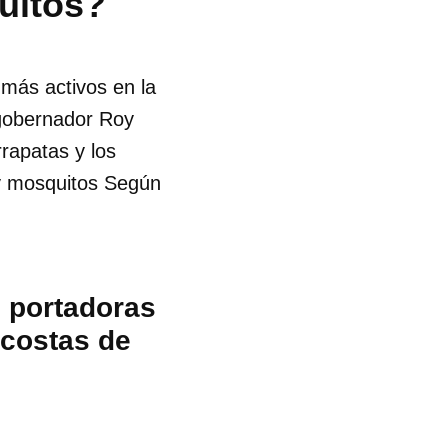
uitos?
 más activos en la
l gobernador Roy
rapatas y los
 y mosquitos Según
s portadoras
 costas de