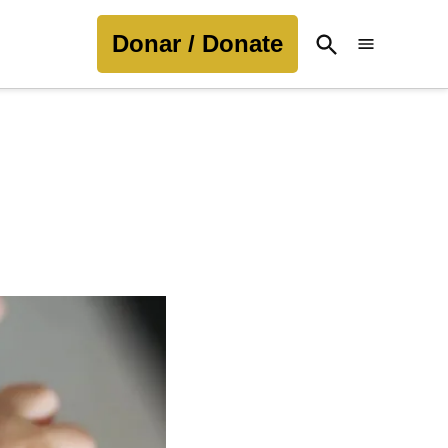
Donar / Donate
Open
Search