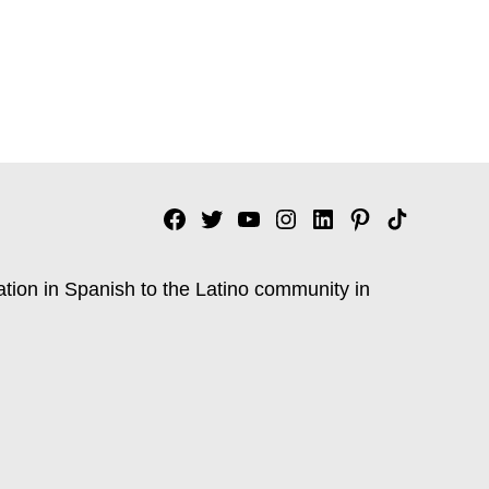
Facebook
Twitter
YouTube
Instagram
Linkedin
Pinterest
Tik
tok
ation in Spanish to the Latino community in