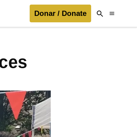
Donar / Donate
Open
Search
ices