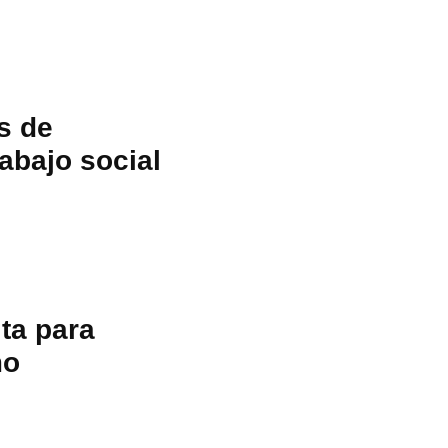
s de
abajo social
ita para
mo