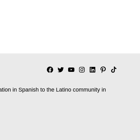
Facebook
Twitter
YouTube
Instagram
Linkedin
Pinterest
Tik
tok
ation in Spanish to the Latino community in