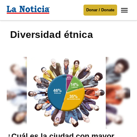
Saltar
Me
Donar / Donate
al
La
Noticia
contenido
diversidad étnica
Para mantenerte informado necesitamos
tu apoyo
.
Donar
¿Cuál es la ciudad con mayor