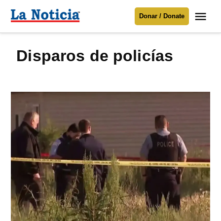
Saltar
Me
Donar / Donate
al
La
Noticia
contenido
disparos de policías
Para mantenerte informado necesitamos
tu apoyo
.
Donar