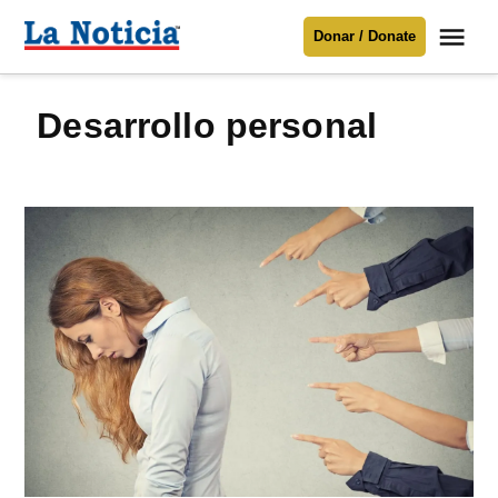
Saltar
Me
Donar / Donate
al
La
Noticia
contenido
desarrollo personal
Para mantenerte informado necesitamos
tu apoyo
.
Donar