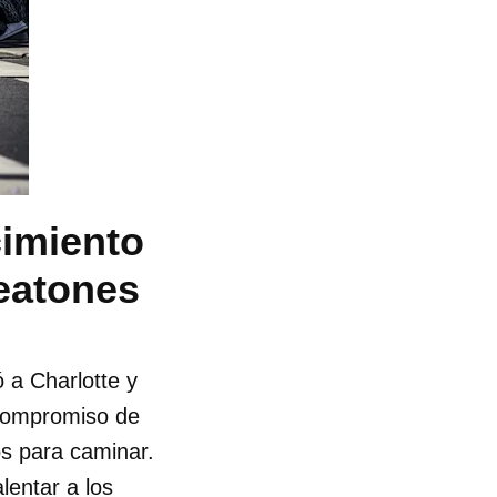
cimiento
eatones
a Charlotte y
 compromiso de
os para caminar.
entar a los