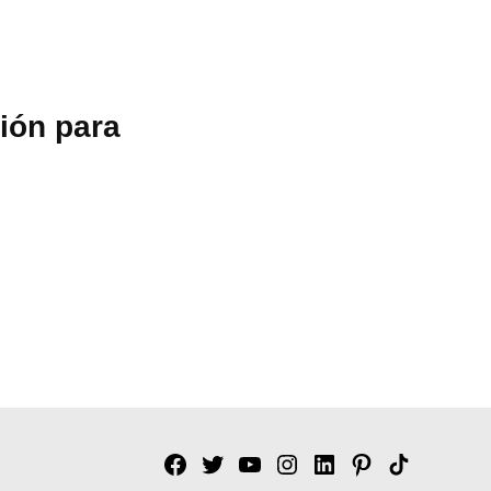
ión para
Facebook
Twitter
YouTube
Instagram
Linkedin
Pinterest
Tik