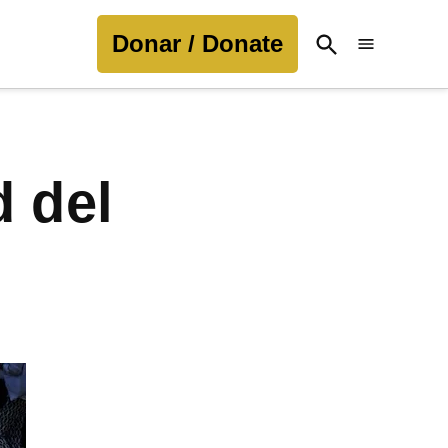
Donar / Donate
Open
Search