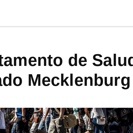
cia
tu apoyo
.
Donar
do Mecklenburg