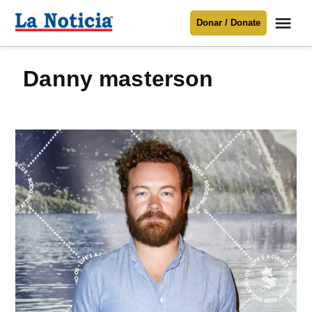
Saltar
Me
Donar / Donate
al
La
Noticia
contenido
danny masterson
Para mantenerte informado necesitamos
tu apoyo
.
Donar