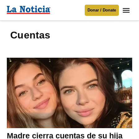
Saltar
Me
Donar / Donate
al
La
Noticia
contenido
Cuentas
Para mantenerte informado necesitamos
tu apoyo
.
Donar
Madre cierra cuentas de su hija