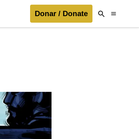
Donar / Donate
Open
Search