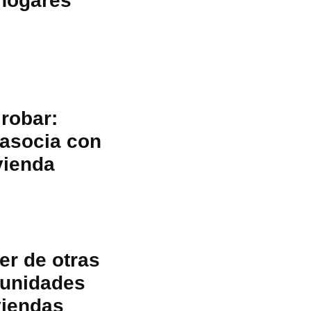
 hogares
robar:
 asocia con
vienda
r de otras
tunidades
viendas