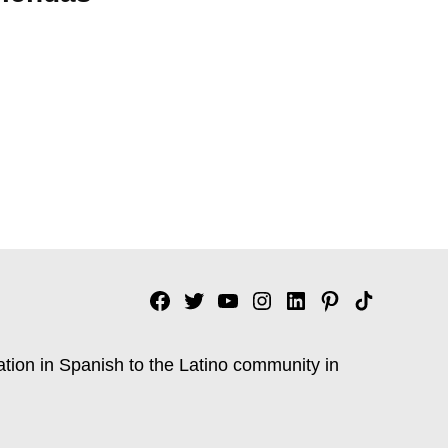
Facebook
Twitter
YouTube
Instagram
Linkedin
Pinterest
Tik
tok
ation in Spanish to the Latino community in