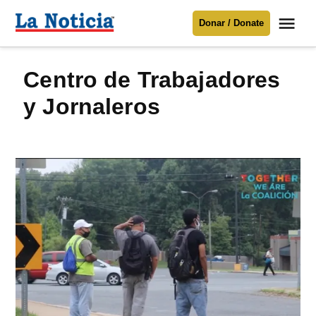
Saltar
Me
Donar / Donate
al
La
Noticia
contenido
Centro de Trabajadores
Para mantenerte informado necesitamos
tu apoyo
.
y Jornaleros
Donar