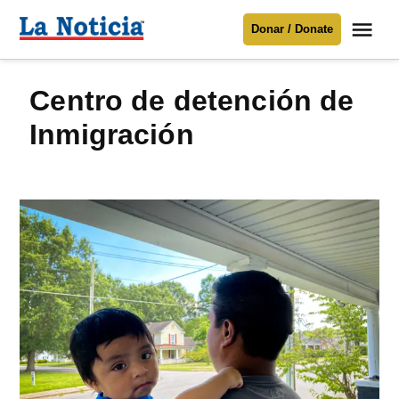
Saltar
Me
Donar / Donate
al
La
Noticia
contenido
Centro de detención de
Para mantenerte informado necesitamos
tu apoyo
.
Inmigración
Donar