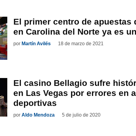
El primer centro de apuestas 
en Carolina del Norte ya es u
por
Martín Avilés
18 de marzo de 2021
El casino Bellagio sufre histó
en Las Vegas por errores en 
deportivas
por
Aldo Mendoza
5 de julio de 2020