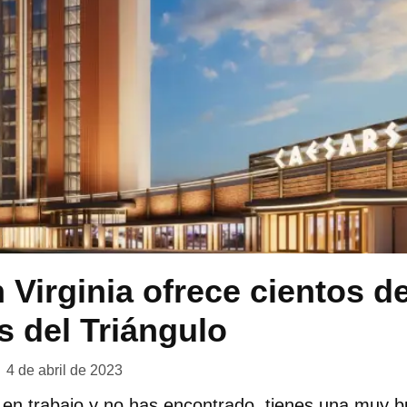
 Virginia ofrece cientos 
as del Triángulo
4 de abril de 2023
 en trabajo y no has encontrado, tienes una muy b