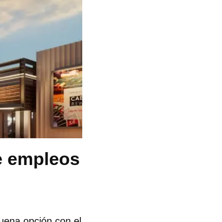
de empleos
uena opción con el