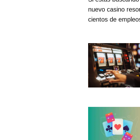
nuevo casino resort
cientos de empleo