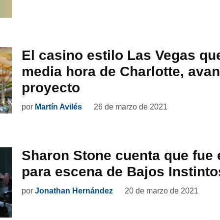
El casino estilo Las Vegas qu
media hora de Charlotte, ava
proyecto
por
Martín Avilés
26 de marzo de 2021
Sharon Stone cuenta que fue
para escena de Bajos Instinto
por
Jonathan Hernández
20 de marzo de 2021