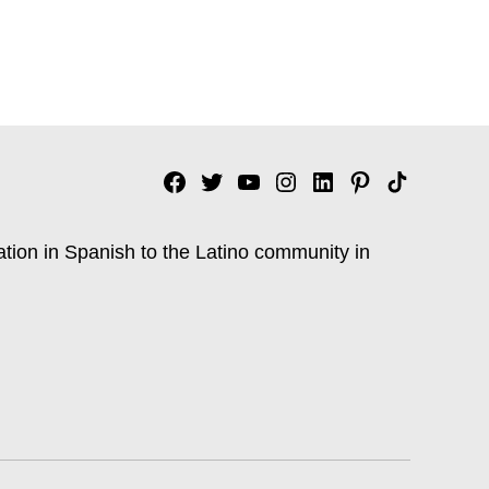
Facebook
Twitter
YouTube
Instagram
Linkedin
Pinterest
Tik
tok
ation in Spanish to the Latino community in