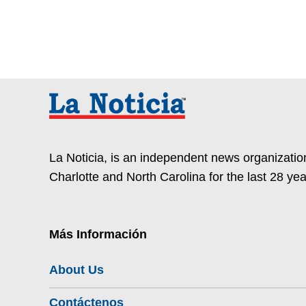
La Noticia, is an independent news organization
Charlotte and North Carolina for the last 28 yea
Más Información
About Us
Contáctenos