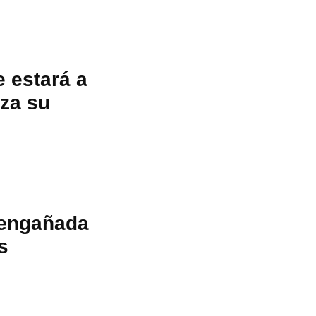
e estará a
nza su
 engañada
s