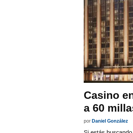
Casino en
a 60 mill
por
Daniel González
Si estás buscando