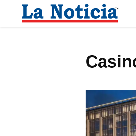
Saltar
al
La
contenido
Noti
Para mantenerte informado necesitamos
casin