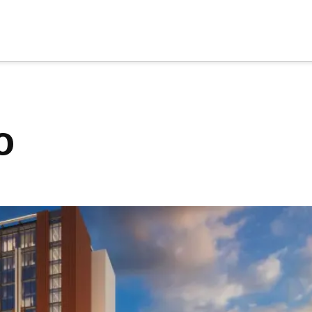
cia
tu apoyo
.
o
Donar