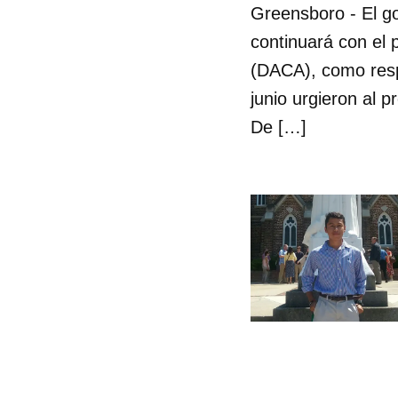
Greensboro - El g
continuará con el 
(DACA), como respu
junio urgieron al 
De […]