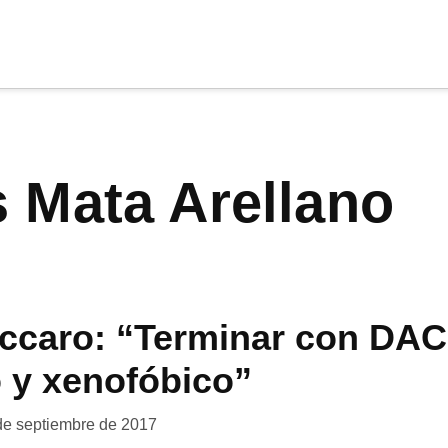
cia
tu apoyo
.
os Mata Arellano
Donar
accaro: “Terminar con DAC
 y xenofóbico”
de septiembre de 2017