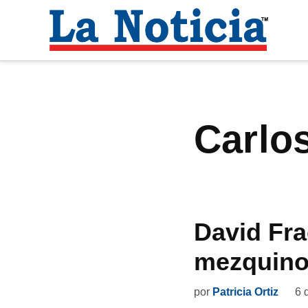
Saltar
al
La
contenido
Noti
Para mantenerte informado necesitamos
Carl
David Fr
mezquino
por
Patricia Ortiz
6 