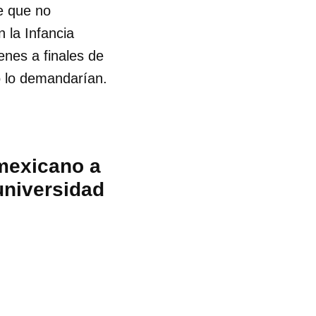
e que no
 la Infancia
enes a finales de
o lo demandarían.
mexicano a
universidad