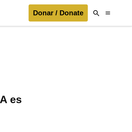
Donar / Donate
Open
Search
A es