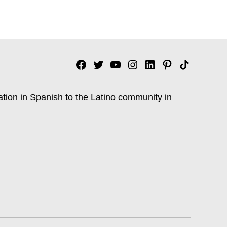
Facebook
Twitter
YouTube
Instagram
Linkedin
Pinterest
Tik
tok
ation in Spanish to the Latino community in