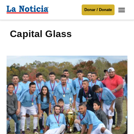
Saltar
Me
Donar / Donate
al
La
Noticia
contenido
Capital Glass
Para mantenerte informado necesitamos
tu apoyo
.
Donar