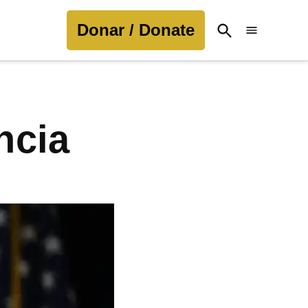
Donar / Donate
Open
Search
ncia