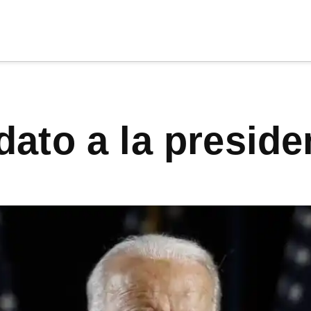
cia
tu apoyo
.
idato a la preside
Donar