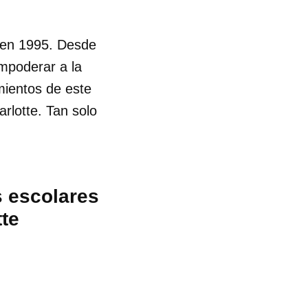
a en 1995. Desde
empoderar a la
imientos de este
arlotte. Tan solo
s escolares
tte