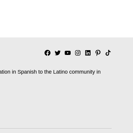
Facebook
Twitter
YouTube
Instagram
Linkedin
Pinterest
Tik
tok
ation in Spanish to the Latino community in