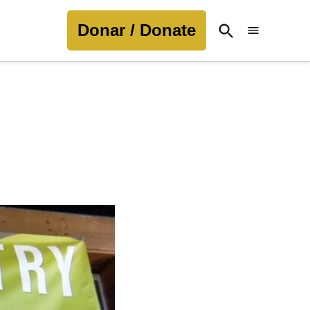
Donar / Donate
Open
Search