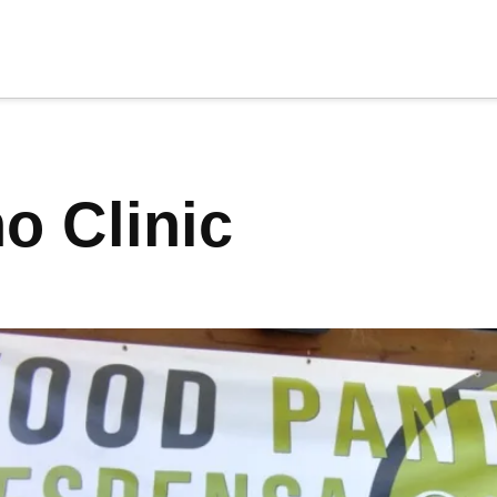
cia
tu apoyo
.
no Clinic
Donar