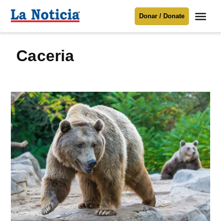
Saltar
Me
Donar / Donate
al
La
Noticia
contenido
caceria
Para mantenerte informado necesitamos
tu apoyo
.
Donar