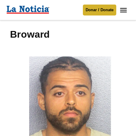
Saltar
Me
Donar / Donate
al
La
Noticia
contenido
broward
Para mantenerte informado necesitamos
tu apoyo
.
Donar