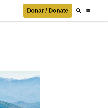
Donar / Donate
Open
Search