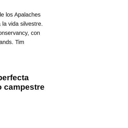
de los Apalaches
la vida silvestre.
Conservancy, con
lands. Tim
perfecta
lo campestre