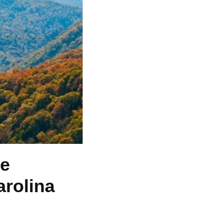
te
arolina