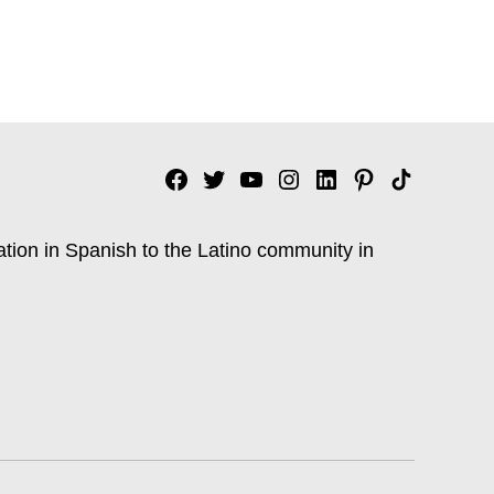
Facebook
Twitter
YouTube
Instagram
Linkedin
Pinterest
Tik
tok
ation in Spanish to the Latino community in