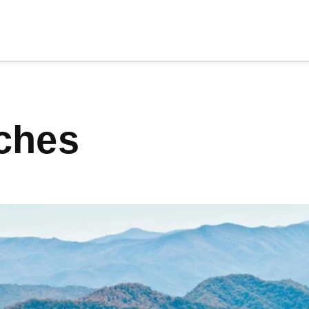
cia
tu apoyo
.
aches
Donar