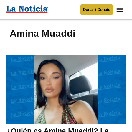
Saltar
Me
Donar / Donate
al
La
Noticia
contenido
Amina Muaddi
Para mantenerte informado necesitamos
tu apoyo
.
Donar
¿Quién es Amina Muaddi? La