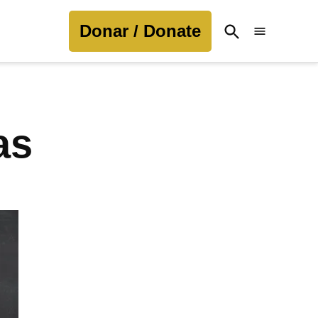
Donar / Donate
Open
Search
as