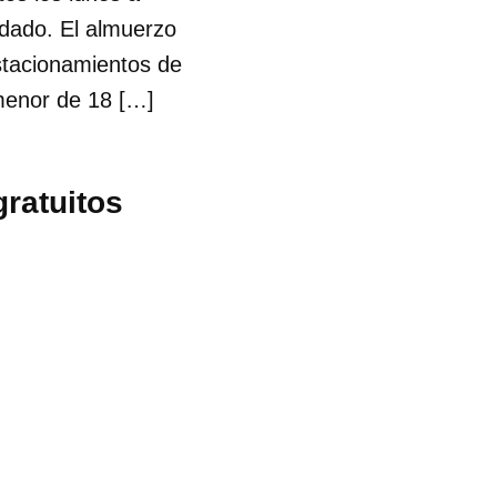
ndado. El almuerzo
estacionamientos de
 menor de 18 […]
ratuitos
?