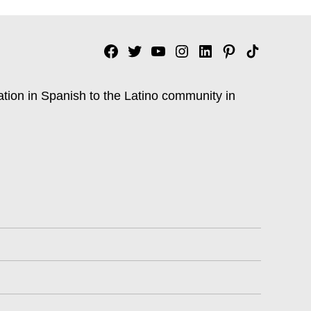
Facebook
Twitter
YouTube
Instagram
Linkedin
Pinterest
Tik
tok
ation in Spanish to the Latino community in