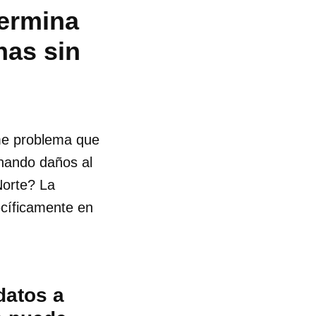
termina
nas sin
rme problema que
onando daños al
Norte? La
ecíficamente en
datos a