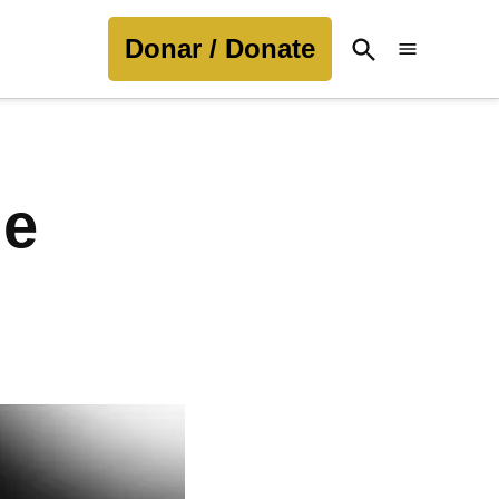
Donar / Donate
Open
Search