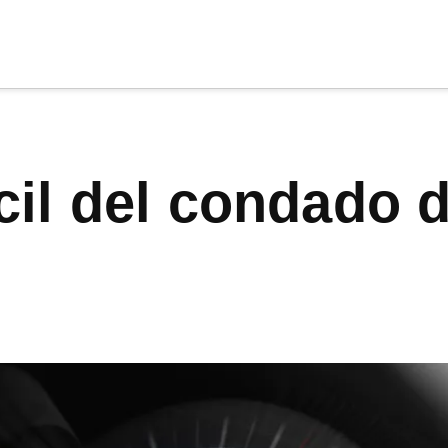
cia
tu apoyo
.
Donar