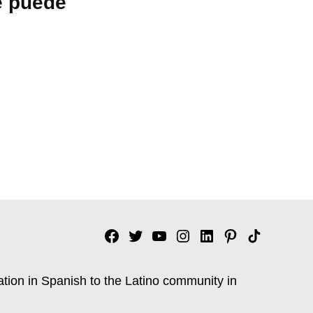
e puede
Facebook
Twitter
YouTube
Instagram
Linkedin
Pinterest
Tik
tok
ation in Spanish to the Latino community in