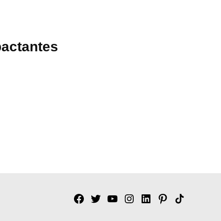
pactantes
Facebook
Twitter
YouTube
Instagram
Linkedin
Pinterest
Tik
tok