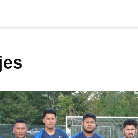
cia
tu apoyo
.
ijes
Donar