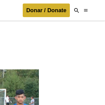
Donar / Donate
Open
Search