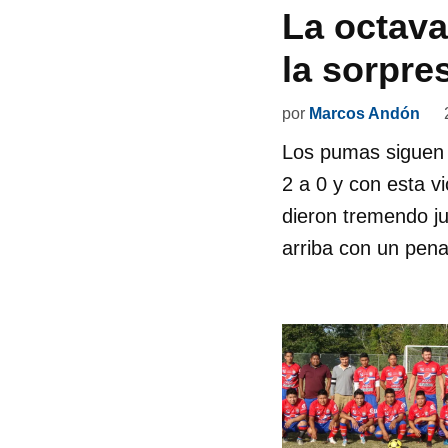
La octava
la sorpre
por
Marcos Andón
Los pumas siguen r
2 a 0 y con esta v
dieron tremendo ju
arriba con un pen