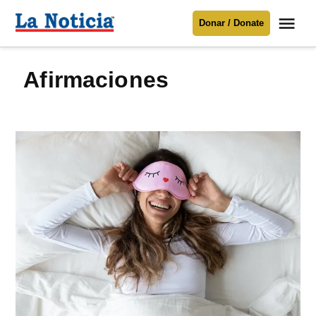
Saltar
Me
Donar / Donate
al
La
Noticia
contenido
afirmaciones
Para mantenerte informado necesitamos
tu apoyo
.
Donar