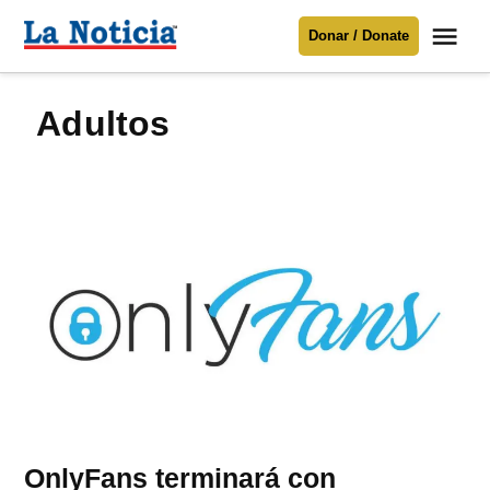
Saltar
Me
Donar / Donate
al
La
Noticia
contenido
adultos
Para mantenerte informado necesitamos
tu apoyo
.
Donar
OnlyFans terminará con