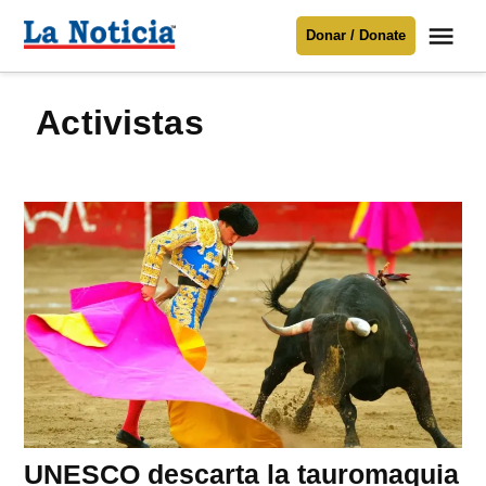
Saltar
Me
Donar / Donate
al
La
Noticia
contenido
activistas
Para mantenerte informado necesitamos
tu apoyo
.
Donar
UNESCO descarta la tauromaquia