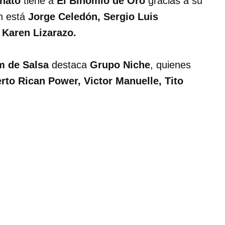
enato
tiene a
El Binomio de Oro
gracias a su
n está
Jorge Celedón, Sergio Luis
 Karen Lizarazo.
m de Salsa
destaca
Grupo Niche
, quienes
erto Rican Power, Victor Manuelle, Tito