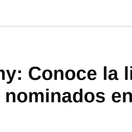
cia
tu apoyo
.
Donar
y: Conoce la l
 nominados en 