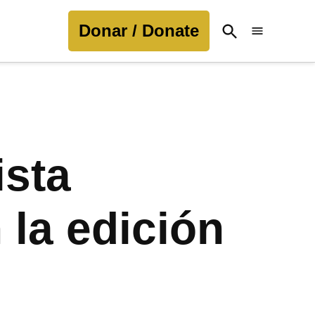
Donar / Donate
Open
Search
ista
la edición