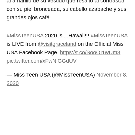
al amarillo de su vestido que resaltó al contrastar
con su piel bronceada, su cabello azabache y sus
grandes ojos café.
#MissTeenUSA
2020 is....Hawaii!!!
#MissTeenUSA
is LIVE from
@visitgraceland
on the Official Miss
USA Facebook Page.
https://t.co/SooOI1wUm3
pic.twitter.com/xFwNlGGdUV
— Miss Teen USA (@MissTeenUSA)
November 8,
2020