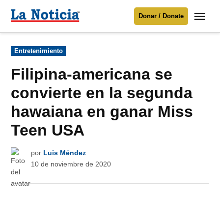
Saltar
Me
Donar / Donate
al
La
Noticia
contenido
Publicado
Entretenimiento
en
Para mantenerte informado necesitamos
tu apoyo
.
Filipina-americana se
Donar
convierte en la segunda
hawaiana en ganar Miss
Teen USA
por
Luis Méndez
10 de noviembre de 2020