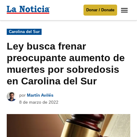
Saltar
Me
Donar / Donate
al
La
Noticia
contenido
Publicado
Carolina del Sur
en
Para mantenerte informado necesitamos
tu apoyo
.
Ley busca frenar
Donar
preocupante aumento de
muertes por sobredosis
en Carolina del Sur
por
Martín Avilés
8 de marzo de 2022