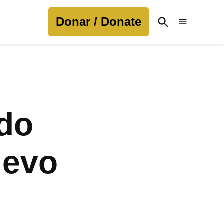
Donar / Donate
Open
Search
ido
uevo