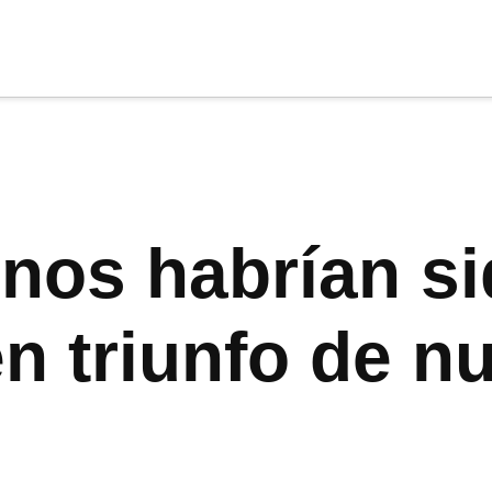
cia
tu apoyo
.
Donar
inos habrían s
n triunfo de n