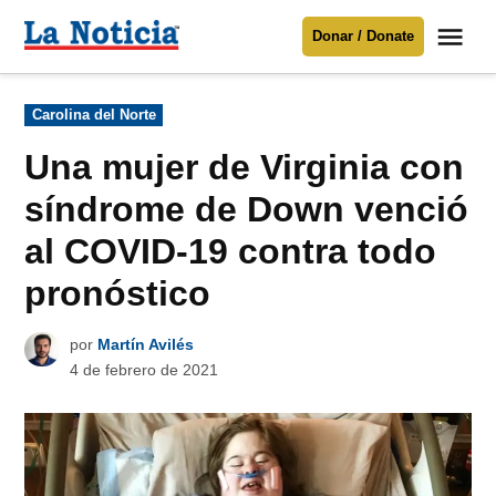
Saltar
Me
Donar / Donate
al
La
Noticia
contenido
Publicado
Carolina del Norte
en
Para mantenerte informado necesitamos
tu apoyo
.
Una mujer de Virginia con
Donar
síndrome de Down venció
al COVID-19 contra todo
pronóstico
por
Martín Avilés
4 de febrero de 2021