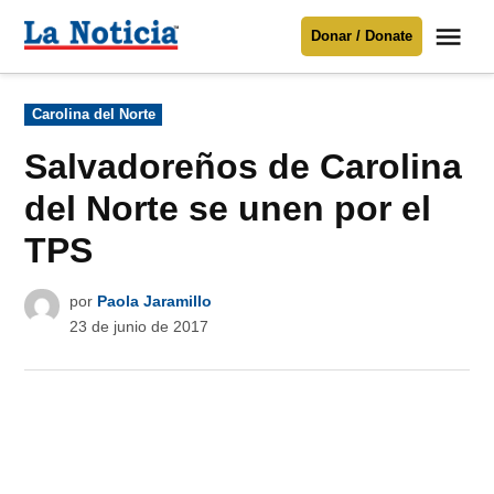
Saltar
Me
Donar / Donate
al
La
Noticia
contenido
Publicado
Carolina del Norte
en
Para mantenerte informado necesitamos
tu apoyo
.
Salvadoreños de Carolina
Donar
del Norte se unen por el
TPS
por
Paola Jaramillo
23 de junio de 2017