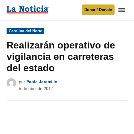
Saltar
Me
Donar / Donate
al
La
Noticia
contenido
Publicado
Carolina del Norte
en
Para mantenerte informado necesitamos
tu apoyo
.
Realizarán operativo de
Donar
vigilancia en carreteras
del estado
por
Paola Jaramillo
5 de abril de 2017