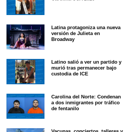
Latina protagoniza una nueva
versión de Julieta en
Broadway
Latino salió a ver un partido y
murió tras permanecer bajo
custodia de ICE
Carolina del Norte: Condenan
a dos inmigrantes por tráfico
de fentanilo
Vacunas, conciertos, talleres y