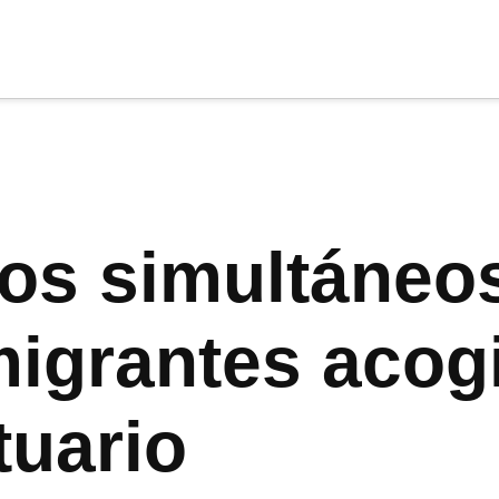
cia
tu apoyo
.
Donar
tos simultáneo
migrantes acog
tuario