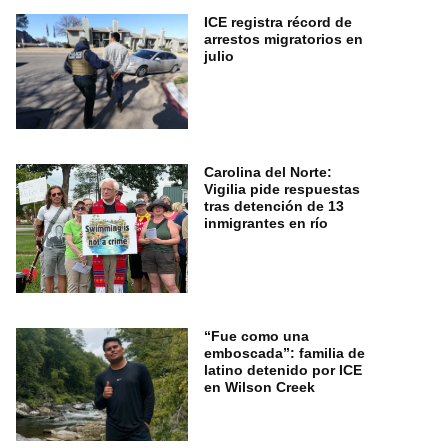
ICE registra récord de
arrestos migratorios en
julio
Carolina del Norte:
Vigilia pide respuestas
tras detención de 13
inmigrantes en río
“Fue como una
emboscada”: familia de
latino detenido por ICE
en Wilson Creek