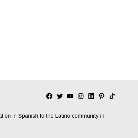
Facebook
Twitter
YouTube
Instagram
Linkedin
Pinterest
Tik
tok
ation in Spanish to the Latino community in