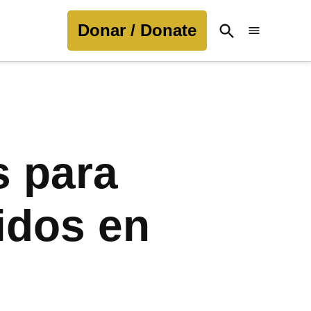
Donar / Donate
Open
Search
s para
idos en