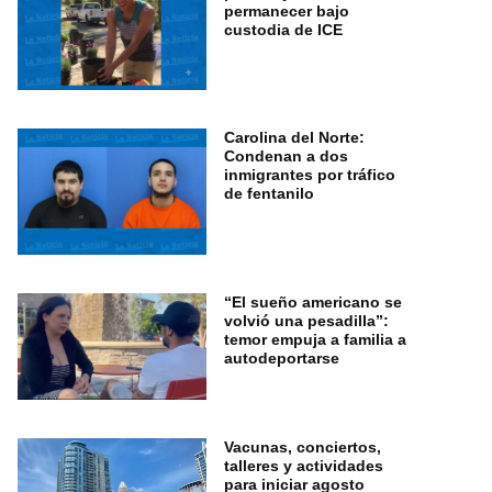
permanecer bajo
custodia de ICE
Carolina del Norte:
Condenan a dos
inmigrantes por tráfico
de fentanilo
“El sueño americano se
volvió una pesadilla”:
temor empuja a familia a
autodeportarse
Vacunas, conciertos,
talleres y actividades
para iniciar agosto