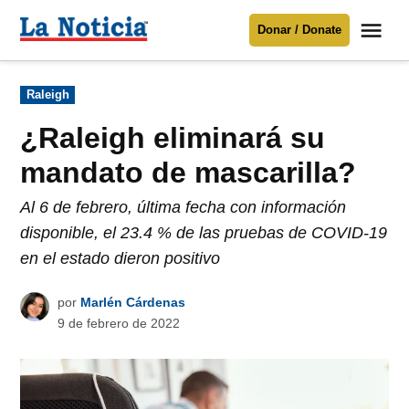
Saltar
Me
Donar / Donate
al
La
Noticia
contenido
Publicado
Raleigh
en
Para mantenerte informado necesitamos
tu apoyo
.
¿Raleigh eliminará su
Donar
mandato de mascarilla?
Al 6 de febrero, última fecha con información
disponible, el 23.4 % de las pruebas de COVID-19
en el estado dieron positivo
por
Marlén Cárdenas
9 de febrero de 2022