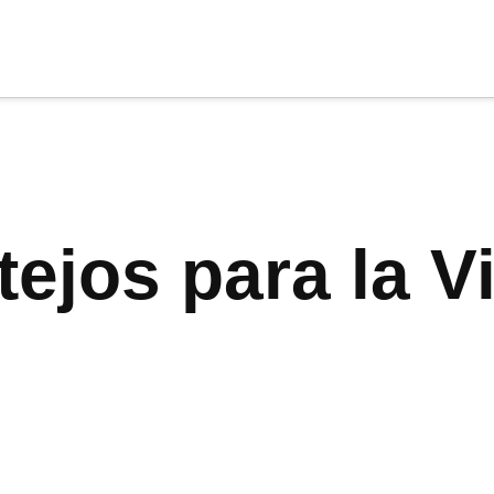
cia
tu apoyo
.
Donar
stejos para la V