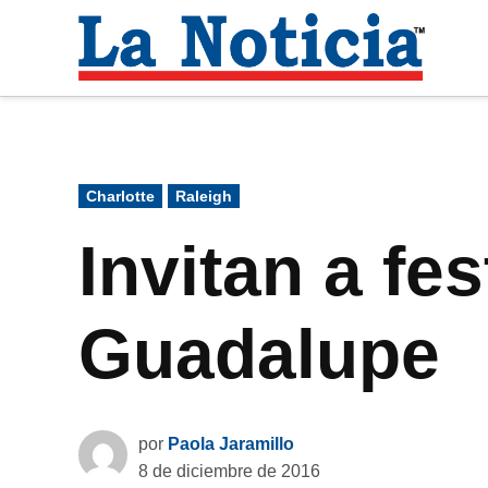
Saltar
al
La
contenido
Noti
Para mantenerte informado necesitamos
Publicado
Charlotte
Raleigh
en
Invitan a fe
Guadalupe
por
Paola Jaramillo
8 de diciembre de 2016