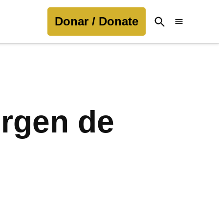
Donar / Donate
Open
Search
irgen de