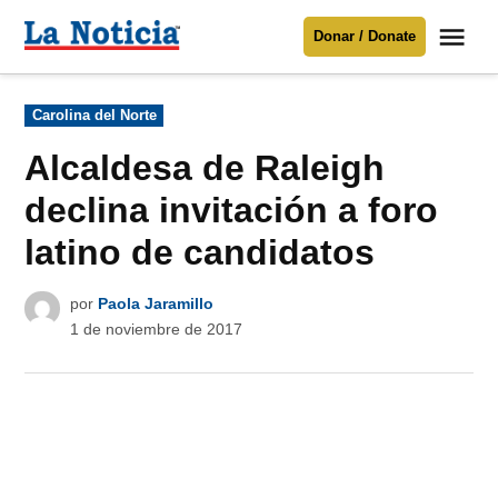
Saltar
Me
Donar / Donate
al
La
Noticia
contenido
Publicado
Carolina del Norte
en
Para mantenerte informado necesitamos
tu apoyo
.
Alcaldesa de Raleigh
Donar
declina invitación a foro
latino de candidatos
por
Paola Jaramillo
1 de noviembre de 2017