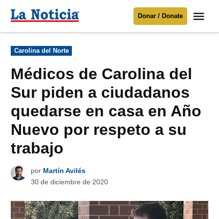
Saltar
Me
Donar / Donate
al
La
Noticia
contenido
Publicado
Carolina del Norte
en
Para mantenerte informado necesitamos
tu apoyo
.
Médicos de Carolina del
Donar
Sur piden a ciudadanos
quedarse en casa en Año
Nuevo por respeto a su
trabajo
por
Martín Avilés
30 de diciembre de 2020