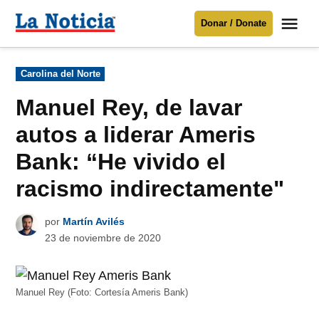
Saltar
Me
Donar / Donate
al
La
Noticia
contenido
Publicado
Carolina del Norte
en
Para mantenerte informado necesitamos
tu apoyo
.
Manuel Rey, de lavar
Donar
autos a liderar Ameris
Bank: “He vivido el
racismo indirectamente"
por
Martín Avilés
23 de noviembre de 2020
Manuel Rey (Foto: Cortesía Ameris Bank)