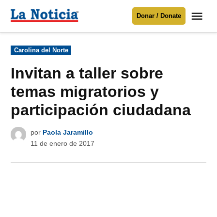
Saltar
Me
Donar / Donate
al
La
Noticia
contenido
Publicado
Carolina del Norte
en
Para mantenerte informado necesitamos
tu apoyo
.
Invitan a taller sobre
Donar
temas migratorios y
participación ciudadana
por
Paola Jaramillo
11 de enero de 2017