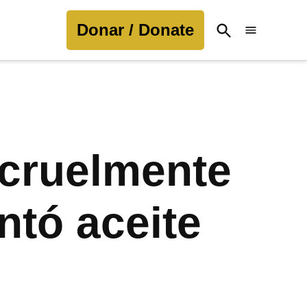
Donar / Donate
Open
Search
 cruelmente
ntó aceite