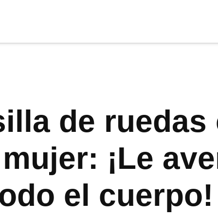
cia
tu apoyo
.
Donar
illa de ruedas
mujer: ¡Le ave
todo el cuerpo!