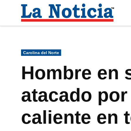
Saltar
al
La
contenido
Noti
Para mantenerte informado necesitamos
Publicado
Carolina del Norte
en
Hombre en s
atacado por 
caliente en 