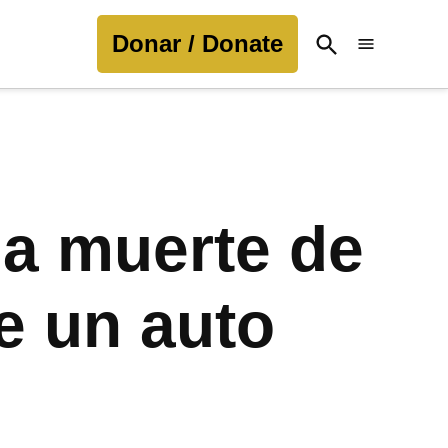
Donar / Donate
Open
Search
la muerte de
de un auto