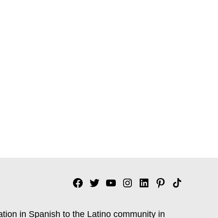
Facebook
Twitter
YouTube
Instagram
Linkedin
Pinterest
Tik
tok
ation in Spanish to the Latino community in