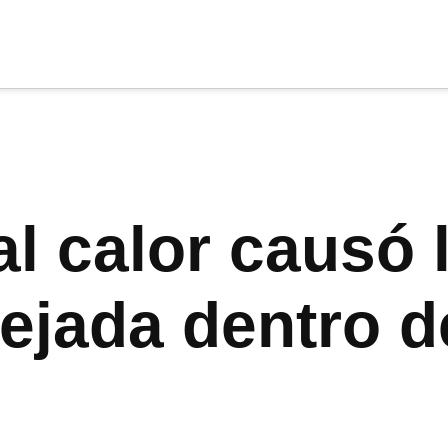
cia
tu apoyo
.
Donar
l calor causó 
dejada dentro 