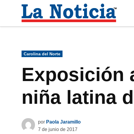
Saltar
al
La
contenido
Noti
Para mantenerte informado necesitamos
Publicado
Carolina del Norte
en
Exposición a
niña latina 
por
Paola Jaramillo
7 de junio de 2017