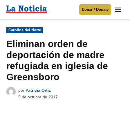
Saltar
Me
Donar / Donate
al
La
Noticia
contenido
Publicado
Carolina del Norte
en
Para mantenerte informado necesitamos
tu apoyo
.
Eliminan orden de
Donar
deportación de madre
refugiada en iglesia de
Greensboro
por
Patricia Ortiz
5 de octubre de 2017