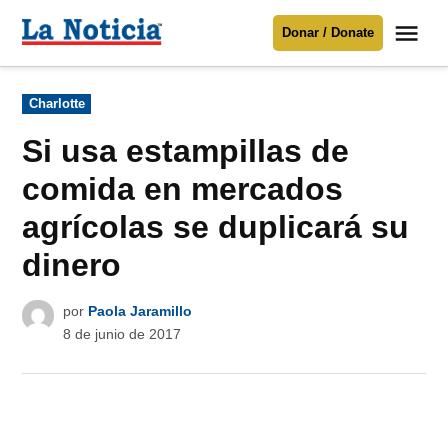
Saltar
Me
Donar / Donate
al
La
Noticia
contenido
Publicado
Charlotte
en
Para mantenerte informado necesitamos
tu apoyo
.
Si usa estampillas de
Donar
comida en mercados
agrícolas se duplicará su
dinero
por
Paola Jaramillo
8 de junio de 2017