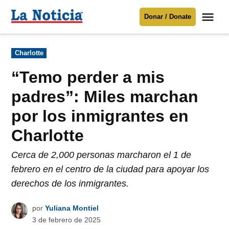
Saltar
Me
Donar / Donate
al
La
Noticia
contenido
Publicado
Charlotte
en
Para mantenerte informado necesitamos
tu apoyo
.
“Temo perder a mis
Donar
padres”: Miles marchan
por los inmigrantes en
Charlotte
Cerca de 2,000 personas marcharon el 1 de
febrero en el centro de la ciudad para apoyar los
derechos de los inmigrantes.
por
Yuliana Montiel
3 de febrero de 2025