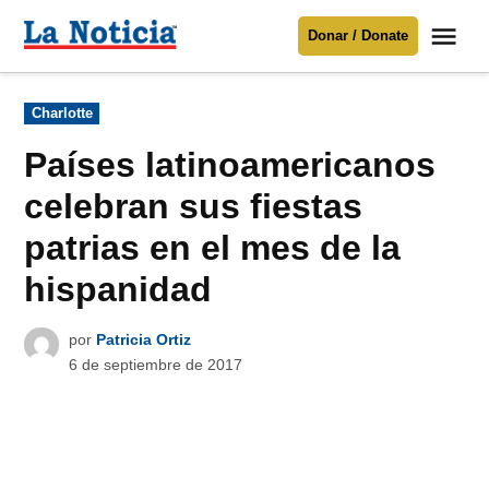
Saltar
Me
Donar / Donate
al
La
Noticia
contenido
Publicado
Charlotte
en
Para mantenerte informado necesitamos
tu apoyo
.
Países latinoamericanos
Donar
celebran sus fiestas
patrias en el mes de la
hispanidad
por
Patricia Ortiz
6 de septiembre de 2017