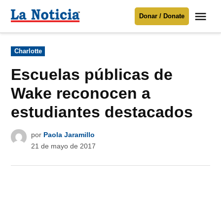
Saltar
Me
Donar / Donate
al
La
Noticia
contenido
Publicado
Charlotte
en
Para mantenerte informado necesitamos
tu apoyo
.
Escuelas públicas de
Donar
Wake reconocen a
estudiantes destacados
por
Paola Jaramillo
21 de mayo de 2017