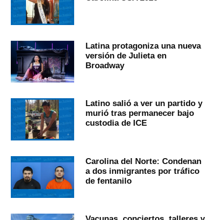
Latina protagoniza una nueva
versión de Julieta en
Broadway
Latino salió a ver un partido y
murió tras permanecer bajo
custodia de ICE
Carolina del Norte: Condenan
a dos inmigrantes por tráfico
de fentanilo
Vacunas, conciertos, talleres y