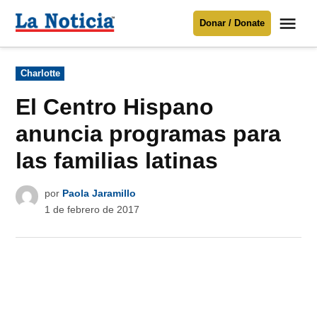
Saltar
Me
Donar / Donate
al
La
Noticia
contenido
Publicado
Charlotte
en
Para mantenerte informado necesitamos
tu apoyo
.
El Centro Hispano
Donar
anuncia programas para
las familias latinas
por
Paola Jaramillo
1 de febrero de 2017